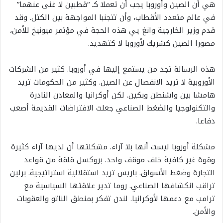
هي أن الصين وأوروبا يجب أن تعملا كـ “قطبين لا غنى عنهما”
في عالم متعدد الأقطاب، وأن تتجنبا المواجهة بين الكتل. وقد
قدم وزير الخارجية وانغ يي هذه الحجة في مؤتمر ميونيخ للأمن،
مصورا الصين كشريك لأوروبا لا كتهديد.
هذه الرسالة تجد من يستمع إليها في أوروبا. كثير من الشركات
الأوروبية لا تريد الانفصال عن الصين. وكثير من الحكومات تريد
هامشا بين واشنطن وبكين. لكن أوكرانيا والمعادن النادرة
والتكنولوجيا والضغط الصناعي جعلت الافتراضات القديمة أصعب
دفاعا.
مشكلة أوروبا ليست أنها بلا آراء. مشكلتها أن لديها آراء كثيرة
وقوة غير كافية خلف موقف واحد. بروكسل قلقة من قواعد
التجارة وضغط الأسواق. باريس تريد استقلالية استراتيجية. برلين
تراقب انكشافها الصناعي. روما تدير علاقتها السياسية مع
ترامب مع دعمها لأوكرانيا. لندن تفكر بمنطق الناتو والعقوبات
والأمن.