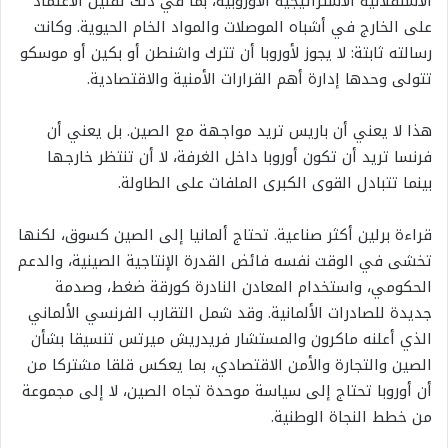
الاستقلالية الاستراتيجية الأوروبية، بما في ذلك تقليل الاعتماد
على الخارج في أشباه الموصلات والمواد الخام الحيوية. وكانت
رسالته ثابتة: لا يجوز لأوروبا أن تترك واشنطن أو بكين أو موسكو
تتولى وحدها إدارة أهم القرارات الأمنية والاقتصادية.
هذا لا يعني أن باريس تريد مواجهة مع الصين. بل يعني أن
فرنسا تريد أن تكون أوروبا داخل الغرفة، لا أن تنتظر خارجها
بينما تتبادل القوى الكبرى الملفات على الطاولة.
قراءة برلين أكثر صناعية. تحتاج ألمانيا إلى الصين كسوق، لكنها
تخشى في الوقت نفسه فائض القدرة الإنتاجية الصينية، والدعم
الحكومي، واستخدام المعادن النادرة كورقة ضغط، وصدمة
جديدة للصادرات الألمانية. وقد شمل التقارب الفرنسي الألماني
الذي أعلنه ماكرون والمستشار فريدريش ميرتس تنسيقا بشأن
الصين والتجارة والأمن الاقتصادي، بما يعكس قلقا مشتركا من
أن أوروبا تحتاج إلى سياسة موحدة تجاه الصين، لا إلى مجموعة
من خطط النجاة الوطنية.