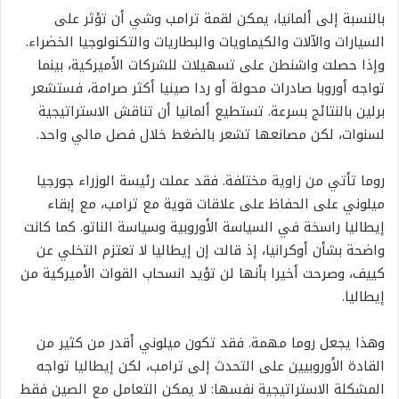
بالنسبة إلى ألمانيا، يمكن لقمة ترامب وشي أن تؤثر على
السيارات والآلات والكيماويات والبطاريات والتكنولوجيا الخضراء.
وإذا حصلت واشنطن على تسهيلات للشركات الأميركية، بينما
تواجه أوروبا صادرات محولة أو ردا صينيا أكثر صرامة، فستشعر
برلين بالنتائج بسرعة. تستطيع ألمانيا أن تناقش الاستراتيجية
لسنوات، لكن مصانعها تشعر بالضغط خلال فصل مالي واحد.
روما تأتي من زاوية مختلفة. فقد عملت رئيسة الوزراء جورجيا
ميلوني على الحفاظ على علاقات قوية مع ترامب، مع إبقاء
إيطاليا راسخة في السياسة الأوروبية وسياسة الناتو. كما كانت
واضحة بشأن أوكرانيا، إذ قالت إن إيطاليا لا تعتزم التخلي عن
كييف، وصرحت أخيرا بأنها لن تؤيد انسحاب القوات الأميركية من
إيطاليا.
وهذا يجعل روما مهمة. فقد تكون ميلوني أقدر من كثير من
القادة الأوروبيين على التحدث إلى ترامب، لكن إيطاليا تواجه
المشكلة الاستراتيجية نفسها: لا يمكن التعامل مع الصين فقط