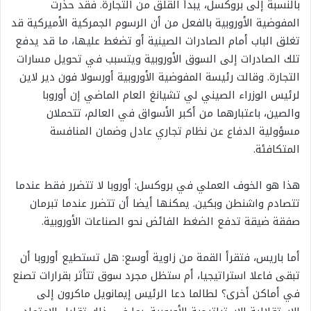
بالنسبة إلى بروكسل، يبدأ القلق من التجارة. فقد حذرت
المفوضية الأوروبية بالفعل من أن الرسوم الجمركية الأميركية قد
تغلق الباب أمام الصادرات الصينية أو تضغط عليها، ما قد يدفع
تلك الصادرات إلى السوق الأوروبية ويتسبب في تحويل مسارات
التجارة. وقالت رئيسة المفوضية الأوروبية أورسولا فون دير لاين
لرئيس الوزراء الصيني لي تشيانغ العام الماضي إن أوروبا
والصين، باعتبارهما من أكبر الأسواق في العالم، تتحملان
مسؤولية الدفاع عن نظام تجاري عادل وضمان المنافسة
المتكافئة.
هذا هو الخوف العملي في بروكسل: أوروبا لا تتضرر فقط عندما
تتصادم واشنطن وبكين. يمكنها أيضا أن تتضرر عندما تبرمان
صفقة ضيقة تدفع الضغط الفائض نحو الصناعات الأوروبية.
أما باريس، فتقرأ القمة من زاوية أوسع: هل تستطيع أوروبا أن
تبقى فاعلا استراتيجيا، أم ستظل مجرد سوق تتأثر بقرارات تصنع
في أماكن أخرى؟ لطالما دعا الرئيس إيمانويل ماكرون إلى