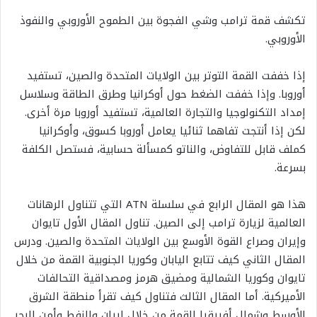
تكشف قمة ترامب وشي الفجوة بين الطموح الأوروبي والنفوذ
الأوروبي.
إذا خففت القمة التوتر بين الولايات المتحدة والصين، تستفيد
أوروبا. وإذا خففت الضغط حول أوكرانيا وطرق الطاقة وسلاسل
إمداد التكنولوجيا والتجارة العالمية، تستفيد أوروبا مرة أخرى.
لكن إذا أنتجت تفاهما ثنائيا يعامل أوروبا كسوق، وأوكرانيا
كملف قابل للتفاوض، والناتو كمسألة حسابية، فستصل الكلفة
بسرعة.
هذا هو المقال الرابع في سلسلة ATN التي تتناول الرهانات
العالمية لزيارة ترامب إلى الصين. تناول المقال الأول تايوان
وإيران وصراع القوة الأوسع بين الولايات المتحدة والصين. ودرس
المقال الثاني كيف تتابع اليابان وكوريا الجنوبية القمة من خلال
تايوان وكوريا الشمالية ومضيق هرمز ومصداقية التحالفات
الأميركية. أما المقال الثالث فتناول كيف تقرأ منطقة الشرق
الأوسط وشمال أفريقيا القمة من خلال إيران والنفط وأمن البحر