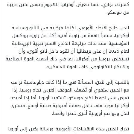
كشريك تجاري، بينما تتعرض أوكرانيا للهجوم وتبقى بكين قريبة
من موسكو.
لندن، خارج الاتحاد الأوروبي لكنها مركزية في الناتو وسياسة
أوكرانيا، ستقرأ القمة من زاوية أمنية أكثر من زاوية بروكسل
المؤسسية. فقد قالت مراجعة الدفاع الاستراتيجية البريطانية
لعام 2025 إن على بريطانيا أن تقود داخل ناتو أقوى، وأن
تستخلص دروسا من أوكرانيا، بما في ذلك أهمية القوة الصناعية
والابتكار التكنولوجي خلف القوة العسكرية.
بالنسبة إلى لندن، المسألة هي ما إذا كانت دبلوماسية ترامب
مع الصين ستقوي أو تضعف الموقف الغربي تجاه روسيا. إذا
تعرض شي لضغط لكبح موسكو، تستفيد أوروبا. أما إذا أصبحت
أوكرانيا مجرد ملف داخل صفقة أميركية صينية أوسع، فسترى
لندن وعواصم أوروبية أخرى خطرا واضحا.
تدرك الصين هذه الانقسامات الأوروبية. ورسالة بكين إلى أوروبا