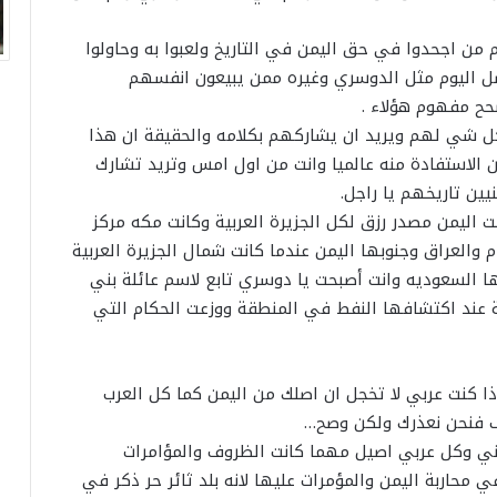
من اجحدوا في حق اليمن في التاريخ ولعبوا به وحاولوا
صل اليوم مثل الدوسري وغيره ممن يبيعون انفسهم
حح مفهوم هؤلاء .
ل شي لهم ويريد ان يشاركهم بكلامه والحقيقة ان هذا
ن الاستفادة منه عالميا وانت من اول امس وتريد تشارك
يين تاريخهم يا راجل.
اليمن مصدر رزق لكل الجزيرة العربية وكانت مكه مركز
والعراق وجنوبها اليمن عندما كانت شمال الجزيرة العربية
ا السعوديه وانت أصبحت يا دوسري تابع لاسم عائلة بني
عند اكتشافها النفط في المنطقة ووزعت الحكام التي
ذا كنت عربي لا تخجل ان اصلك من اليمن كما كل العرب
ف فنحن نعذرك ولكن وصح…
مني وكل عربي اصيل مهما كانت الظروف والمؤامرات
محاربة اليمن والمؤمرات عليها لانه بلد ثائر حر ذكر في