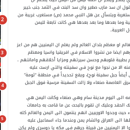
يقول ان سد مارب صغير وان سد البنت في الثمد جنب خيبر
لمستعربة ويتسأل عن هل النبي محمد (ص) مستعرب غريبة من
ية وما بعدها وما بعد بعدها هي كانت تابعة لليمن
العربية..
لم او معظم بلدان العالم ولم يعلم ان اليمنيين هم من اعز
وهم ايضا من نشروا الاسلام في افريقيا واسيا ومعظم
ام بطيبة قلوبهم وحسن سيرتهم ومزايا أخلاقهم وامانتهم ..
منه الا من نجوا مع نوح في سفينته والتي ارست عليه
ضاً جبل سفينة نوح)، ويقع تحديداً في منطقة “ثومة”
الي 30 كيلومتراً شمال شرق العاصمة صنعاء ولا زالت السفينة مرسية فوق الجبل
سمه الى اليوم مدينة سام وهي صنعاء وكانت اليمن هي
لك الحقد وعليك ان تقوم بالبحث عن ما قامت به جامعات
 حيث وجدوا الاوربيين انهم ينتمون الى اليمن والعالم كله
ها الى العراق والشام يمن وعندما جاء اسماعيل عليه
وا الا اليمنيين من قبيلة جرهم في مكه يا دوسري ولم يكن