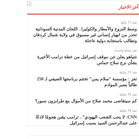
آخر الاخبار
منذ 11 ثانية
وسط النزوح والأمطار والكوليرا.. اللجان المدنية السودانية
تحذر من انهيار إنساني غير مسبوق في ولاية شمال كردفان
وتطالب باستجابة دولية عاجلة
منذ ساعة واحدة
نتنياهو يعلن عن موقف إسرائيل من خطة ترامب الأخيرة
بشأن نزع سلاح حماس
منذ 11 ساعة
تعز : مؤسسة “سلام يمن” تختتم برنامجها الصيفي لـ 250
طالباً بصبر الموادم
منذ 19 ساعة
كم سيتقاضى محمد صلاح من الأموال مع طرابزون سبور؟
منذ 19 ساعة
CNN: لا يحب الشعب اليهودي”.. ترامب يشن هجومًا لاذعًا
على عبدالرحمن السيد بسبب إسرائيل