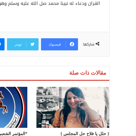
القران ودعاء له نبينا محمد صل الله عليه وسلم و
شاركها
فيسبوك
تويتر
مقالات ذات صلة
{ حلل يا فلاح حل المجلس }
*المؤتمر الشعب