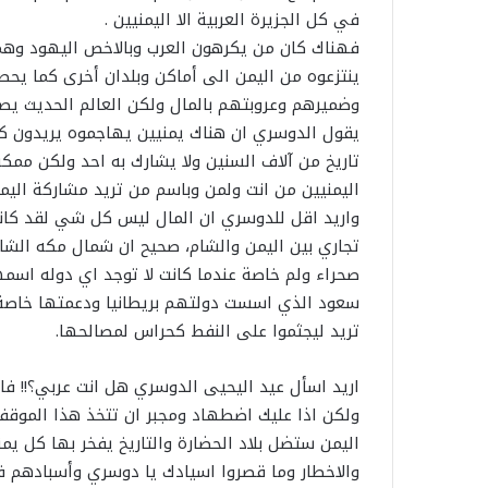
في كل الجزيرة العربية الا اليمنيين .
فهناك كان من يكرهون العرب وبالاخص اليهود وهم 
ينتزعوه من اليمن الى أماكن وبلدان أخرى كما يح
وضميرهم وعروبتهم بالمال ولكن العالم الحديث يص
يقول الدوسري ان هناك يمنيين يهاجموه يريدون ك
تاريخ من آلاف السنين ولا يشارك به احد ولكن ممك
اليمنيين من انت ولمن وباسم من تريد مشاركة اليمن
واريد اقل للدوسري ان المال ليس كل شي لقد كانت 
تجاري بين اليمن والشام، صحيح ان شمال مكه الشام 
صحراء ولم خاصة عندما كانت لا توجد اي دوله اسمه
سعود الذي اسست دولتهم بريطانيا ودعمتها خاصة 
تريد ليجثموا على النفط كحراس لمصالحها.
اريد اسأل عيد اليحيى الدوسري هل انت عربي؟!! فا
ولكن اذا عليك اضطهاد ومجبر ان تتخذ هذا الموق
اليمن ستضل بلاد الحضارة والتاريخ يفخر بها كل ي
والاخطار وما قصروا اسيادك يا دوسري وأسبادهم في 