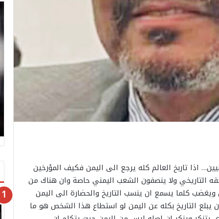
ن… اذا تاربخ العالم كله يرجع الى اليمن فكيف المؤرخين
قه التاريخي ولا ينصفون الشعب اليمني حاصة وان هناك من
 ويغضب كلما يسمع ان ينسب التاريخ والحضارة الى اليمن
ان يبلع التاريخ بكله عن اليمن لو استطاع هذا الشخص هو ما
 يتنكر وينكر ان اصله ليس من اليمن حيث يتكلم ان