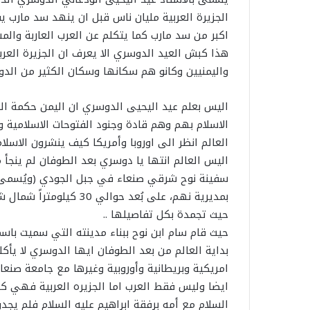
الجزيرة العربية مليان ناس قبل ان ينهد سد مارب 
اكبر من سد مارب كما يتكلم عن العرب العاربة وا
هذا كبش العيد الدوسري الا يعرف ان الجزيرة العرب
واليمنيين وكانو هم سكانها وسكان الكثير من الدول 
اليس بعلم عيد اليحيى الدوسري ان اليمن حكمة العا
الاسلام بهم وهم قادة وجنود الفتوحات الاسلامية 
العالم انظر الى اوروبا وأمريكا كيف ينشرون الاسل
اليس العالم انتها يا دوسري بعد الطوفان لم ينجأ 
سفينة نوح شرقي صنعاء في جبل الجودي (ويُسمى أي
بمديرية نهم، على بُعد حو
حيث تجمدة بكل تفاصيلها ..
حيث قام سام ابن نوح ببناء مدينته التي سميت با
بداية العالم من بعد الطوفان ايها الدوسري لا يأك
امريكية وبريطانية وأوروبية وغيرها مع جامعة صنعاء
ايضا وليس فقط العرب اما الجزيره العربية فهي كل
السلام مع أمه برفقة ابراهيم عليه السلام فلم يجد