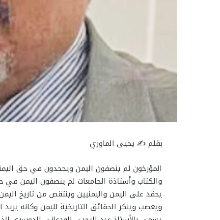
بقلم ✍️ يحيى الماوري
المؤرخون لم ينصفون اليمن ويجحدون في حق اليمنيي
والكتاب وأستاذة الجامعات لم ينصفون اليمن في ح
يحقد على اليمن واليمنيين وينتقص من تاريخ اليمن
ويعصب وينكر الحقائق التاريخية لليمن وكانه يريد 
يسمى بالأستاذ عيد اليحيى الودعاني الدوسري الذي