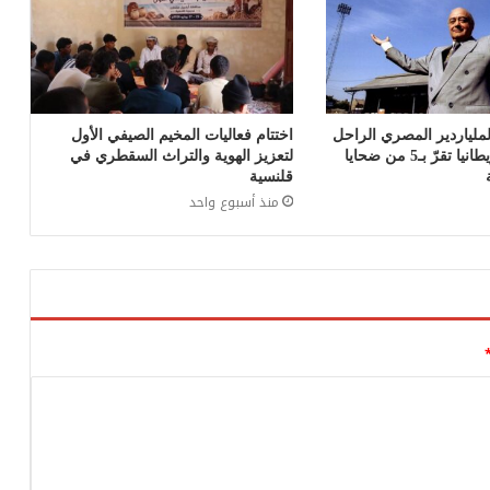
ملياردير المصري الراحل
اختتام فعاليات المخيم الصيفي الأول
محمد الفايد.. بريطانيا تقرّ بـ5 من ضحايا
لتعزيز الهوية والتراث السقطري في
قلنسية
منذ أسبوع واحد