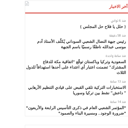
آخر الاخبار
منذ 6 ثواني
{ حلل يا فلاح حل المجلس }
منذ 58 دقيقة
رئيس جبهة النضال الشعبي السوداني يُكلّف الأستاذ آدم
موسى عبدالله ناطقًا رسميًا باسم الجبهة
منذ ساعة واحدة
السعودية وتركيا وباكستان توقّع “اتفاقية مكة للدفاع
المشترك” تضمنت اعتبار أي اعتداء على أحدها استهدافاً للدول
الثلاث
منذ 13 ساعة
الاستخبارات التركية تلقي القبض على قيادي التنظيم الأرهابي
” داعش” نشط بين تركيا وسوريا
منذ 14 ساعة
*المؤتمر الشعبي العام في ذكرى التأسيس الرابعة والأربعون*
*ضرورة الوجود.. ومسيرة البناء والصمود*