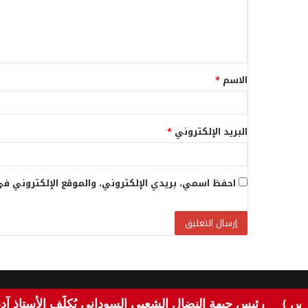
ع
ل
ي
ق
الاسم
*
*
البريد الإلكتروني
*
احفظ اسمي، بريدي الإلكتروني، والموقع الإلكتروني في
© 2026، جميع الحقوق محفوظة |
عين اخبار الوطن الحر
| تصميم و
رئيس جبهة النضال الشعبي السوداني يُكلّف الأستاذ آدم موسى 