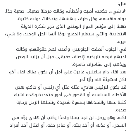
قال:
“لا شيء، حكمت، أصبت وأخطأت، وكانت مرحلة صعبة… صعبة جدًا.
دولة منقسمة، وكل طرف ينهشها، وتدخلات دولية كثيرة.
ذهبنا إلى مؤتمر الحوار الوطني الذي خرج بفكرة الدولة
الاتحادية، والتي سيعلم الجميع يومًا أنها الحل الوحيد، ولا شيء
غيره.
في الجنوب أنصفت الجنوبيين، وأعدت لهم حقوقهم، وكانت
لديهم فرصة تاريخية لإنصاف حقيقي، قبل أن يزايد البعض
ويذهب إلى مقامرات خاسرة.”
بعد لقاء دام ساعتين، غادرت على أمل أن يكون هناك لقاء آخر،
لكن لمشيئة الله رأيًا آخر.
قد يكون للرئيس هادي، مثله مثل أي رئيس أو حاكم، بعض
الأخطاء السياسية أو القصور في أمور متعددة وهذه اشياء
كتبنا عنها وانتقدناها بقسوة شديدة وتقبلها الرجل برحابة
صدره.
لكنه، وهو يرحل، لن تجد يمنيًا واحدًا يكتب أن هادي زجّه في
السجن، أو عذبه، أو أخذ بيته، أو صادر حقه، أو اغتال أحد أفراد