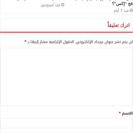
فخ “إكس”؟
منذ أسبوعين
منذ 7 أيام
اترك تعليقاً
لن يتم نشر عنوان بريدك الإلكتروني.
الحقول الإلزامية مشار إليها بـ
*
ا
ل
ت
ع
ل
ي
ق
الاسم
*
*