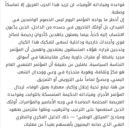
قواعده وقياداته الأوفياء، لن تزيد هذا الحزب العريق إلا تماسكاً
وصلابة.
​إن أخطر ما يواجه المؤتمر اليوم ليس الخصوم الواضحين في
الميدان، بل أولئك الناخرون في جسده من الداخل، الذين يدّعون
الانتساب إليه كذباً، بينما يعملون جاهدين كأدواتٍ رخيصة لصالح
قوى وأجندات خارجية وداخلية تسعى لتفكيك هذا الكيان
وتدجين قراره. هؤلاء المتسلقون يعتقدون واهمين أن المؤتمر
مجرد يافطة أو مقرات خاوية يمكن مقايضتها في أسواق
النخاسة السياسية، غافلين عن حقيقة أن المؤتمر الشعبي العام
هو فكرٌ وثقافة، وهوية متجذرة في وعي ووجدان الشعب
اليمني، وعصيٌّ تماماً على الترويض أو التمزيق.
​من هنا، نرفع تحية إجلال وإكبار، معطرة بعبق الوفاء، لرجال
المؤتمر الأحرار، وقياداته الحكيمة المتمسكة بالثوابت، وقواعده
العريضة المخلصة الصامدة في وجه الأعاصير والمؤامرات. أولئك
الذين استعصوا على الترغيب والترهيب، وظلوا ملتزمين بعهود
ومبادئ “الميثاق الوطني” — ذلك الدليل الفكري والنظري
النقي الذي صاغه اليمنيون بأنفسهم بعيداً عن معلبات