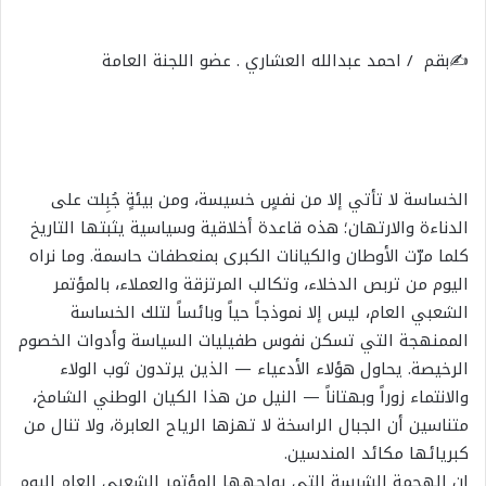
✍️بقم / احمد عبدالله العشاري . عضو اللجنة العامة
الخساسة لا تأتي إلا من نفسٍ خسيسة، ومن بيئةٍ جُبِلت على
الدناءة والارتهان؛ هذه قاعدة أخلاقية وسياسية يثبتها التاريخ
كلما مرّت الأوطان والكيانات الكبرى بمنعطفات حاسمة. وما نراه
اليوم من تربص الدخلاء، وتكالب المرتزقة والعملاء، بالمؤتمر
الشعبي العام، ليس إلا نموذجاً حياً وبائساً لتلك الخساسة
الممنهجة التي تسكن نفوس طفيليات السياسة وأدوات الخصوم
الرخيصة. يحاول هؤلاء الأدعياء — الذين يرتدون ثوب الولاء
والانتماء زوراً وبهتاناً — النيل من هذا الكيان الوطني الشامخ،
متناسين أن الجبال الراسخة لا تهزها الرياح العابرة، ولا تنال من
كبريائها مكائد المندسين.
​إن الهجمة الشرسة التي يواجهها المؤتمر الشعبي العام اليوم