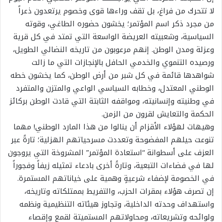
لا تتحرك من فراغ، بل تقف وراءها قوى وخصوم يرتعدون ذعراً
من مجرد ذكر اسم المؤتمر؛ يخشون حضوره الطاغي، وقوته
السياسية، وشعبيته العريضة الواسعة التي تمتد في كل قرية
وعزلة ومدن الوطن. إنهم مرعوبون من تاريخه النضالي الطويل،
ورصيده التنموي والخدمي الحافل بالإنجازات التي ما زالت
شواهدها قائمة في كل شبر من أرض الوطن، كما يخشون خطه
الوطني المعتدل، وخطابه السياسي الواعي والمتزن والمتفرد
في وطنيته وإنسانيته، ومواقفه الثابتة التي قادت الوطن بركائز
الحكمة والتعايش لقرون من الزمن.
​وهيهات لهؤلاء الأقزام أن ينالوا من هذا المارد الوطني! مهما
تنوعت حيلهم المفضوحة وتعددت مسرحياتهم الهزلية؛ تارةً عبر
العزف على أسطوانة “استعادة المؤتمر” المشروخة التي يروجون
لها في فضاءات التبعية، وتارةً أخرى بادعاء تمثيله زيفاً وفجوراً
في الخصومة لإضفاء شرعيةٍ وهمية على خياناتهم المستمرة.
إن تصرف هؤلاء بمقرات الحزب، والتفريط بممتلكاته وتاريخه،
واستهداف وحدته الداخلية، وتجاوز هيئاته التنظيمية ونظمه
ولوائحه وتشريعاته، ومحاولاتهم المستميتة لقمع وإقصاء