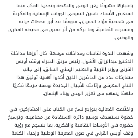
باعتبارها مشروعًا يعزز الوعي والنهضة وتجديد الفكر، فيما
استعرض الأستاذ ياسين التميمي الجوانب الإنسانية والفكرية
في شخصية فؤاد الحميري، متوقفًا عند أبرز محطات حياته
ومسيرته الثقافية، وما تركه من أثر عميق في محيطه الفكري
والوطني.
وشهدت الندوة نقاشات ومداخلات موسعة، كان أبرزها مداخلة
الدكتور عبدالرزاق الأشول، رئيس فريق الخبراء بوقف أويس
القرني ووزير التربية والتعليم اليمني السابق، إلى جانب
مشاركات عدد من الحاضرين الذين أكدوا أهمية توثيق هذا
النتاج المعرفي وإتاحته للأجيال الجديدة بوصفه مرجعًا فكريًا
ملهمًا يسهم في تعزيز الوعي وبناء الإنسان.
واختُتمت الفعالية بتوزيع نسخ من الكتاب على المشاركين، في
خطوة تستهدف توسيع دائرة الاستفادة من مضامينه، وترسيخ
حضوره في الأوساط الثقافية والفكرية، بما ينسجم مع رؤية
وقف أويس القرني في صون المعرفة الوطنية وإحياء الكلمة