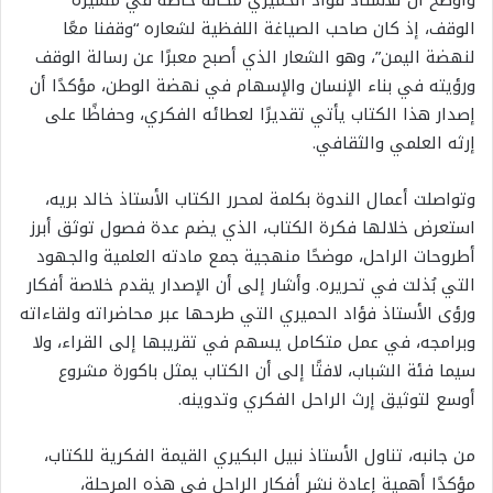
الوقف، إذ كان صاحب الصياغة اللفظية لشعاره “وقفنا معًا
لنهضة اليمن”، وهو الشعار الذي أصبح معبرًا عن رسالة الوقف
ورؤيته في بناء الإنسان والإسهام في نهضة الوطن، مؤكدًا أن
إصدار هذا الكتاب يأتي تقديرًا لعطائه الفكري، وحفاظًا على
إرثه العلمي والثقافي.
وتواصلت أعمال الندوة بكلمة لمحرر الكتاب الأستاذ خالد بريه،
استعرض خلالها فكرة الكتاب، الذي يضم عدة فصول توثق أبرز
أطروحات الراحل، موضحًا منهجية جمع مادته العلمية والجهود
التي بُذلت في تحريره. وأشار إلى أن الإصدار يقدم خلاصة أفكار
ورؤى الأستاذ فؤاد الحميري التي طرحها عبر محاضراته ولقاءاته
وبرامجه، في عمل متكامل يسهم في تقريبها إلى القراء، ولا
سيما فئة الشباب، لافتًا إلى أن الكتاب يمثل باكورة مشروع
أوسع لتوثيق إرث الراحل الفكري وتدوينه.
من جانبه، تناول الأستاذ نبيل البكيري القيمة الفكرية للكتاب،
مؤكدًا أهمية إعادة نشر أفكار الراحل في هذه المرحلة،