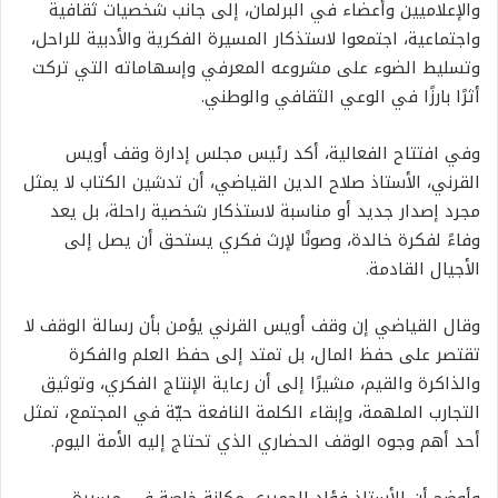
والإعلاميين وأعضاء في البرلمان، إلى جانب شخصيات ثقافية
واجتماعية، اجتمعوا لاستذكار المسيرة الفكرية والأدبية للراحل،
وتسليط الضوء على مشروعه المعرفي وإسهاماته التي تركت
أثرًا بارزًا في الوعي الثقافي والوطني.
وفي افتتاح الفعالية، أكد رئيس مجلس إدارة وقف أويس
القرني، الأستاذ صلاح الدين القياضي، أن تدشين الكتاب لا يمثل
مجرد إصدار جديد أو مناسبة لاستذكار شخصية راحلة، بل يعد
وفاءً لفكرة خالدة، وصونًا لإرث فكري يستحق أن يصل إلى
الأجيال القادمة.
وقال القياضي إن وقف أويس القرني يؤمن بأن رسالة الوقف لا
تقتصر على حفظ المال، بل تمتد إلى حفظ العلم والفكرة
والذاكرة والقيم، مشيرًا إلى أن رعاية الإنتاج الفكري، وتوثيق
التجارب الملهمة، وإبقاء الكلمة النافعة حيّة في المجتمع، تمثل
أحد أهم وجوه الوقف الحضاري الذي تحتاج إليه الأمة اليوم.
وأوضح أن للأستاذ فؤاد الحميري مكانة خاصة في مسيرة