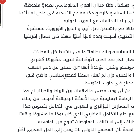
وهكذا، تغيّر ميزان القوى الدبلوماسي بصورةٍ ملحوظة،
فها لسياسةٍ خارجيةٍ مختلفة عم انتهجته في ماض لم يأتها
لى بناء التحالفات مع القوى الدولية.
ها مع واشنطن وتل أبيب و الدول الأوروبية، مستثمرةً
لتطبيع، أصبحت بعده لاعبًا أمنيًا مهمًا في شمال إفريقيا
 السياسية وبناء تحالفاتها في تنشيط كل المجالات
ار الغاز بعد الحرب الأوكرانية لتثبيت حضورها كشريكٍ
ع موسكو وبكين، مؤكدةً أنها “لن تتخلى عن دعم الشعب
ا والصين، وإن لم يُعلن رسميًا كمحورٍسياسيٍ واضح، قلق
ٍ مضادٍ في جنوب المتوسط..
ا من أي وقت مضى. فالعلاقات بين الرباط والجزائر لم تعد
الزعامة الإقليمية حيث الأسئلة البديهية أصبحت: من يملك
لاف المسارين الجزائري والمغربي في التعامل بخصوص هذا
حلم التكامل المغاربي الذي كان يومًا ما مشروعًا واقعيًا.
راف إلى استئناف المفاوضات “بروحٍ من الواقعية
ضحة بأن: المجتمع الدولي بات يميل إلى الحل المغربي أكثر