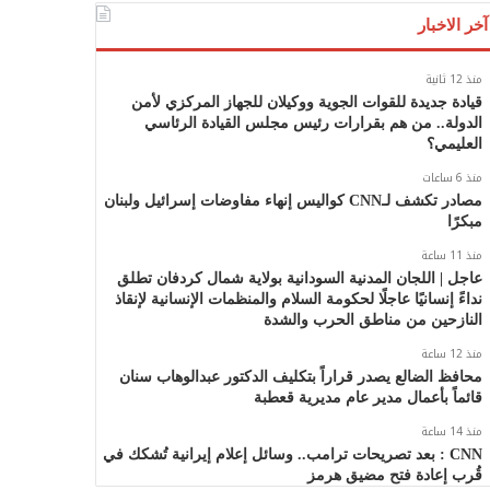
آخر الاخبار
منذ 12 ثانية
قيادة جديدة للقوات الجوية ووكيلان للجهاز المركزي لأمن
الدولة.. من هم بقرارات رئيس مجلس القيادة الرئاسي
العليمي؟
منذ 6 ساعات
مصادر تكشف لـCNN كواليس إنهاء مفاوضات إسرائيل ولبنان
مبكرًا
منذ 11 ساعة
عاجل | اللجان المدنية السودانية بولاية شمال كردفان تطلق
نداءً إنسانيًا عاجلًا لحكومة السلام والمنظمات الإنسانية لإنقاذ
النازحين من مناطق الحرب والشدة
منذ 12 ساعة
محافظ الضالع يصدر قراراً بتكليف الدكتور عبدالوهاب سنان
قائماً بأعمال مدير عام مديرية قعطبة
منذ 14 ساعة
CNN : بعد تصريحات ترامب.. وسائل إعلام إيرانية تُشكك في
قُرب إعادة فتح مضيق هرمز