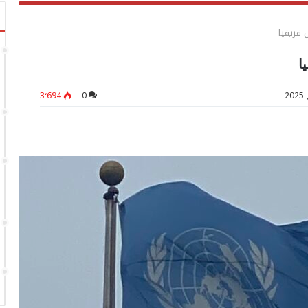
 فريقيا
ا
3٬694
0