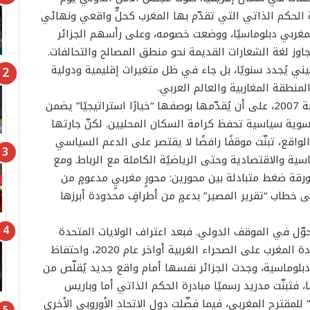
ة الحكم الذاتي التي تقدّم بها المغرب كحلٍّ واقعي ونهائي
مغربي دبلوماسيًا، ووضعت خصومه، وعلى رأسهم الجزائر
اوز لغة الشعارات القديمة نحو منطق المصالح والتحالفات.
يني يُجدد سنويًا، بل جاء في ظل متغيرات إقليمية ودولية
نطقة المغاربية والعالم العربي.
حرص المغرب منذ أن طرح مبادرته للحكم الذاتي سنة 2007، على أن يُقدّمها بوصفها “خيارًا استراتيجيًا” يضمن
سوية سياسية تحفظ كرامة السكان المحليين. لكنّ جارتها
الواقع، تبنّت موقفًا رافضًا لا يقتصر على الدعم السياسي
اسية والاقتصادية وحتى الرياضيًة الكاملة مع الرباط. ومع
رقة ضغط متبادلة بين محورين: محورٍ مغربيٍ مدعومٍ من
لى خطاب “تقرير المصير” بدعمٍ من أطرافٍ محدودة أبرزها
تحوّل في الموقف الدولي. فبعد اعتراف الولايات المتحدة
في عهد ولاية الرئيس “دونالد ترامب” الأولى، بسيادة المغرب على الصحراء الغربية أواخر عام 2020، واحتفاظ
ر دبلوماسية، وجدت الجزائر نفسها أمام واقع جديد يُقلّص من
، فتبنّت مدريد رسميًا مبادرة الحكم الذاتي أما وباريس
 للمقترح المغربي، فيما فضّلت دول الاتحاد الأوروبي الأخرى