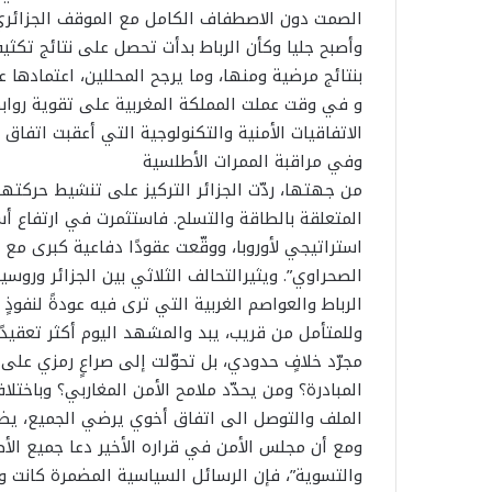
الصمت دون الاصطفاف الكامل مع الموقف الجزائري. 
وأصبح جليا وكأن الرباط بدأت تحصل على نتائج تكثي
بنتائج مرضية ومنها، وما يرجح المحللين، اعتمادها ع
و في وقت عملت المملكة المغربية على تقوية روابط
الاتفاقيات الأمنية والتكنولوجية التي أعقبت اتفاق ا
وفي مراقبة الممرات الأطلسية
من جهتها، ردّت الجزائر التركيز على تنشيط حركتها
المتعلقة بالطاقة والتسلح. فاستثمرت في ارتفاع أسع
استراتيجي لأوروبا، ووقّعت عقودًا دفاعية كبرى م
الصحراوي”. ويثيرالتحالف الثلاثي بين الجزائر وروسي
الرباط والعواصم الغربية التي ترى فيه عودةً لنفوذ
وللمتأمل من قريب، يبد والمشهد اليوم أكثر تعقيدً
مجرّد خلافٍ حدودي، بل تحوّلت إلى صراعٍ رمزي على 
المبادرة؟ ومن يحدّد ملامح الأمن المغاربي؟ وباخت
الملف والتوصل الى اتفاق أخوي يرضي الجميع، يضيع 
ومع أن مجلس الأمن في قراره الأخير دعا جميع الأط
والتسوية”، فإن الرسائل السياسية المضمرة كانت وا