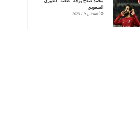
محمد صلاح يوجه “طعنة” للدوري
السعودي
أغسطس 19, 2023