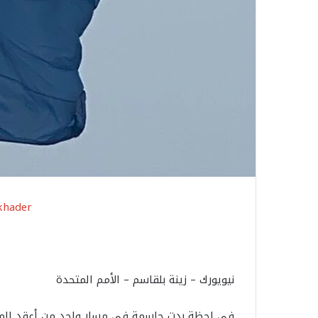
khader
نيويورك – زينة بلقاسم – الأمم المتحدة
في لحظة بدت حاسمة في مسار واحد من أعقد المل