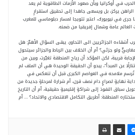
حرب في أوكرانيا وبأن صعود الأزمات الطاقوية لم يعد
 الراهن يركز، بل ويسعى جاهدا إلى تحقيق استقرارٍ
ا جرى في نيويورك، اعتبر تتويجا لمسار دبلوماسي للمغرب
ت العالم عامة وشمال إفريقيا من ضمنه.
شقاءه الجزائريين الى التحاور، يبقى السؤال الأهمّ: هل
اربيٍّ ولو جزئي؟ أم أن الخلاف بين الرباط والجزائر سيتحول
الإجابة قريبة، لكن المؤكد أن رياح المنطقة تغيّرت. وبين من
ازلًا عن المبدأ”، يبدو أن الحقيقة الوحيدة هي أن الملف لم
فوذ تُرسم ملامحه في العواصم الكبرى قبل أن تنعكس في
ية نهايةٍ لصراعٍ دام نصف قرن، أم شرارة لمرحلةٍ جديدة من
يل سباق النفوذ إلى شراكةٍ إقليميةٍ حقيقية، أم أن التاريخ
ختاره المنطقة: أطريق التكامل الاقتصادي والاتحاد؟ … أم
ماسنجر
مشاركة عبر البريد
طباعة