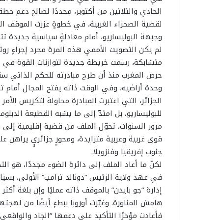
الحادي والثلاثين من أكتوبر، مجددًا لصالح دعم خط
لقضية الصحراء الغربية، في خطوةٍ عززت الموقف ال
وجبهة البوليساريو، أمام معادلةٍ سياسية جديدة تتج
لم يكن التصويت الأممي هذه المرة مجرد إجراءٍ روت
متشابكة، رسمت خريطة جديدة لتوازنات القوة في الم
وحدة أراضيه، وفي الوقت ذاته يفتح المجال أمام ت
الجزائر، التي اعتبرت المبادرة محاولة لتكريس الأمر 
للبوليساريو، بل امتدّ إلى ما يشبه القطيعة الدبلوم
مرور السنوات، تحوّل الملف من قضية إقليمية إلى و
قوى غربية وعربية متزايدة، ومحورٍ جزائريٍ يراهن ع
جنوب إفريقيا وفنزويلا.
لكنّ ما أعاد الملف إلى دائرة الضوء مجددًا، هو ال
إدارة “جو بايدن” بالموقف ذاته عمليًا وإن بلغة أكث
هامش المناورة. وغيّرت أوروبا ببطءٍ أيضًا من لهجتها
فأعادت مؤخرًا التأكيد على دعمها “الجاد والواقعي”