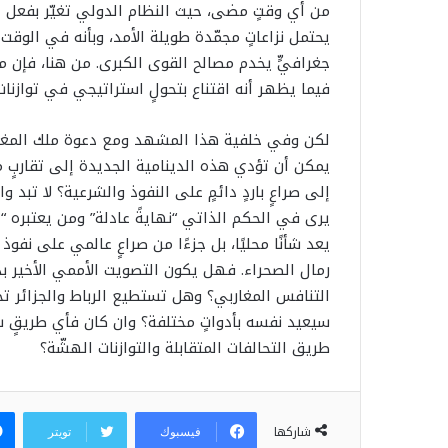
من أي وقتٍ مضى، حيث النظام الدولي تغيّر بفعل ال
يحتمل نزاعاتٍ مجمّدة طويلة الأمد، وبأنه في الوقت
جغرافيٍّ يخدم مصالح القوى الكبرى. من هنا، فإن م
فيما يظهر أنه اقتناع بتحولٍ استراتيجي في توازنا
لكن وفي خلفية هذا المشهد ومع دعوة ملك المغرب أ
يمكن أن تؤدي هذه الدينامية الجديدة إلى تقاربٍ مغ
إلى صراعٍ باردٍ دائمٍ على النفوذ والشرعية؟ لا تبد و
يرى في الحكم الذاتي “نهايةً عادلة” ومن يعتبره “تن
يعد شأنًا محليًا، بل جزءًا من صراعٍ عالمي على ن
رمال الصحراء. فهل يكون التصويت الأممي الأخير بدا
التنافس المغاربي؟ وهل تستطيع الرباط والجزائر تحو
سيعيد نفسه بأدواتٍ مختلفة؟ وان كان فأي طريقٍ ست
طريق التحالفات المتقابلة والتوازنات الهشّة؟
شاركها
فيسبوك
تويتر