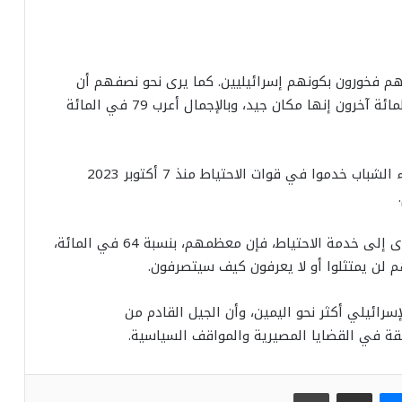
نهم، بلغت 68 في المائة، إنهم فخورون بكونهم إسرائيليين. كما يرى نحو نصفهم أن
إسرائيل مكان جيد جداً للعيش، بينما قال 36 في المائة آخرون إنها مكان جيد، وبالإجمال أعرب 79 في المائة
وأظهر تحليل المعطيات أن 18 في المائة من هؤلاء الشباب خدموا في قوات الاحتياط منذ 7 أكتوبر 2023
وأضاف الاستطلاع أنه في حال استدعائهم مرة أخرى إلى خدمة الاحتياط، فإن معظمهم، بنسبة 64 في المائة،
سرائيلي أكثر نحو اليمين، وأن الجيل القادم من
ابقة في القضايا المصيرية والمواقف السياسية.
ماسنجر
مشاركة عبر البريد
طباعة