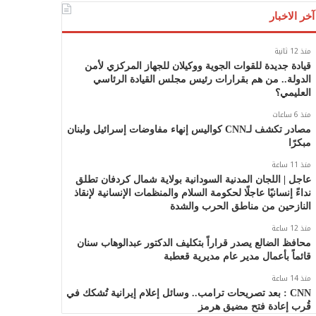
آخر الاخبار
منذ 12 ثانية
قيادة جديدة للقوات الجوية ووكيلان للجهاز المركزي لأمن
الدولة.. من هم بقرارات رئيس مجلس القيادة الرئاسي
العليمي؟
منذ 6 ساعات
مصادر تكشف لـCNN كواليس إنهاء مفاوضات إسرائيل ولبنان
مبكرًا
منذ 11 ساعة
عاجل | اللجان المدنية السودانية بولاية شمال كردفان تطلق
نداءً إنسانيًا عاجلًا لحكومة السلام والمنظمات الإنسانية لإنقاذ
النازحين من مناطق الحرب والشدة
منذ 12 ساعة
محافظ الضالع يصدر قراراً بتكليف الدكتور عبدالوهاب سنان
قائماً بأعمال مدير عام مديرية قعطبة
منذ 14 ساعة
CNN : بعد تصريحات ترامب.. وسائل إعلام إيرانية تُشكك في
قُرب إعادة فتح مضيق هرمز