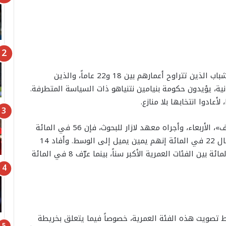
أظهر استطلاع جديد للرأي أن غالبية ساحقة من الشباب الذين تتراوح أعمارهم بين 18 و22 عاماً، والذين
نية، يؤيدون حكومة بنيامين نتنياهو ذات السياسة المتطرفة.
عادوا انتخابها بلا منازع.
وبحسب هذا الاستطلاع، الذي نشرته صحيفة «معاريف»، الأربعاء، وأجراه معهد لازار للبحوث، فإن 56 في المائة
من الشباب يعرفون أنفسهم بأنهم يمينيون، بينما قال 22 في المائة إنهم يمين يميل إلى الوسط. وأفاد 14
في المائة بأنهم من تيار الوسط، مقارنة بـ27 في المائة بين الفئات العمرية الأكبر سناً، بينما عرّف 8 في المائة
 تصويت هذه الفئة العمرية، خصوصاً فيما يتعلق بخريطة