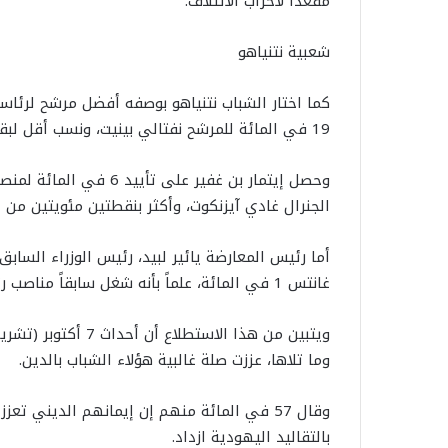
مقعداً لأحزاب الائتلاف.
شعبية نتنياهو
19 في المائة للمرشح نفتالي بينيت، ونسب أقل لبقية المرشحين.
وحصل إيتمار بن غفير عل
الجنرال غادي آيزنكوت، وأكثر بنقطتين مئويتين من ا
غانتس 1 في المائة، علماً بأنه شغل سابقاً مناصب رئيس الأركان ووزير الدفاع ورئيس حكومة بديل.
وما تلاها، عززت صلة غالبية هؤلاء الشباب بالدين.
بالتقاليد اليهودية ازداد.