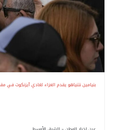
بنيامين نتنياهو يقدم العزاء لغادي آيزنكوت في مقتل ابنه بمعارك
عين اخبار الوطن – الشرق الأوسط