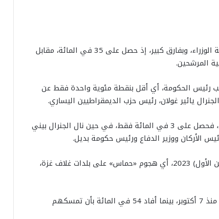
كما اختار الشباب نتنياهو بوصفه أفضل مرشح لرئاسة الوزراء، وبفارق كبير، إذ حصل على 35 في المائة، مقابل
ى تأييد 6 في المائة لمنصب رئيس الحكومة، أي أقل بنقطة مئوية واحدة فقط عن
لجنرال يائير غولان، رئيس حزب الديمقراطيين اليساري.
أما رئيس المعارضة يائير لبيد، رئيس الوزراء السابق، فحصل على 3 في المائة فقط، في حين نال الجنرال بيني
ويتبين من هذا الاستطلاع أن أحداث 7 أكتوبر (تشرين الأول) 2023، أي هجوم «حماس» على بلدات غلاف غزة،
وقال 57 في المائة منهم إن إيمانهم الديني تعزز منذ 7 أكتوبر، بينما أفاد 54 في المائة بأن تمسكهم