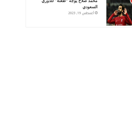
محمد صلاح يوجه “طعنة” للدوري
السعودي
أغسطس 19, 2023