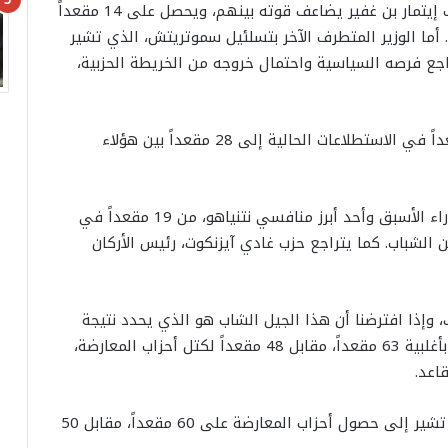
الكتل السياسية والأحزاب. فالوزير اليميني المتطرف إيتمار بن غفير يضاعف قوته بينهم، ويحصل على 14 مقعداً
بات اليوم، مقارنة بـ6 مقاعد حالياً. أما الوزير المتطرف الآخر بتسلئيل سموتريتش، الذي تشير
اجع فرصه السياسية واحتمال خروجه من الخريطة الحزبية،
أما حزب الليكود بقيادة نتنياهو، فيرتفع من 27 مقعداً في الاستطلاعات الحالية إلى 28 مقعداً بين هؤلاء
في المقابل، ينخفض رصيد نفتالي بينيت، رئيس الوزراء الأسبق وأحد أبرز منافسي نتنياهو، من 19 مقعداً في
خيرة في إسرائيل إلى 17 مقعداً بين الشباب. كما يتراجع حزب غادي آيزنكوت، رئيس الأركان
ك، وإذا افترضنا أن هذا الجيل الشاب هو الذي يحدد نتيجة
الانتخابات، فإن الائتلاف الحاكم برئاسة نتنياهو يفوز بأغلبية 63 مقعداً، مقابل 48 مقعداً لكتل أحزاب المعارضة،
ويأتي ذلك بخلاف معظم الاستطلاعات العامة التي تشير إلى حصول أحزاب المعارضة على 60 مقعداً، مقابل 50