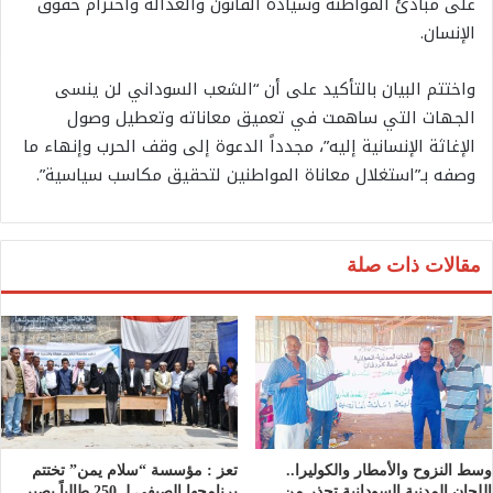
على مبادئ المواطنة وسيادة القانون والعدالة واحترام حقوق
الإنسان.
واختتم البيان بالتأكيد على أن “الشعب السوداني لن ينسى
الجهات التي ساهمت في تعميق معاناته وتعطيل وصول
الإغاثة الإنسانية إليه”، مجدداً الدعوة إلى وقف الحرب وإنهاء ما
وصفه بـ”استغلال معاناة المواطنين لتحقيق مكاسب سياسية”.
مقالات ذات صلة
وسط النزوح والأمطار والكوليرا..
تعز : مؤسسة “سلام يمن” تختتم
اللجان المدنية السودانية تحذر من
برنامجها الصيفي لـ 250 طالباً بصبر