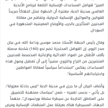
المبرر” لقوافل المساعدات الإنسانية التابعة لبرنامج الأغذية
العالمي بمدينة الدبة، معتبرة أن الخطوة تمثل انتهاكاً صريحاً
للقوانين والمواثيق الإنسانية الدولية، وتفاقم من معاناة
المدنيين المتأثرين بالحرب والأوضاع المعيشية المتدهورة في
السودان.
وقال رئيس الجبهة الأستاذ محمد موسى وداعة الله، في بيان
صدر اليوم، إن القوافل المحتجزة تضم نحو (160) شاحنة محملة
بآلاف الأطنان من المواد الغذائية والإغاثية المخصصة للمدنيين
المتضررين من النزاع والنزوح، مشيراً إلى أن تعطيل وصول هذه
المساعدات يعكس “استخداماً سياسياً لمعاناة المواطنين
واحتياجاتهم الأساسية”.
وأضاف البيان أن ما جرى في مدينة الدبة “ليس حادثة معزولة”،
بل يأتي – بحسب تعبيره – ضمن “سياسات ممنهجة للتضييق
على المناطق الخارجة عن سيطرة سلطة بورتسودان”، متهماً
الجهات المسيطرة هناك بعرقلة عمل المنظمات الإنسانية وفرض