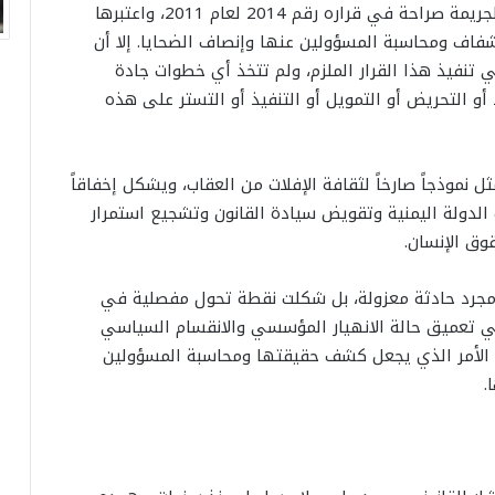
وتؤكد الرابطة أن مجلس الأمن الدولي أدان هذه الجريمة صراحة في قراره رقم 2014 لعام 2011، واعتبرها
وشفاف ومحاسبة المسؤولين عنها وإنصاف الضحايا. إلا أن
 تنفيذ هذا القرار الملزم، ولم تتخذ أي خطوات جادة
 التحريض أو التمويل أو التنفيذ أو التستر على هذه
نموذجاً صارخاً لثقافة الإفلات من العقاب، ويشكل إخفاقاً
 الدولة اليمنية وتقويض سيادة القانون وتشجيع استمرار
وق الإنسان.
 مجرد حادثة معزولة، بل شكلت نقطة تحول مفصلية في
في تعميق حالة الانهيار المؤسسي والانقسام السياسي
ة، الأمر الذي يجعل كشف حقيقتها ومحاسبة المسؤولين
.