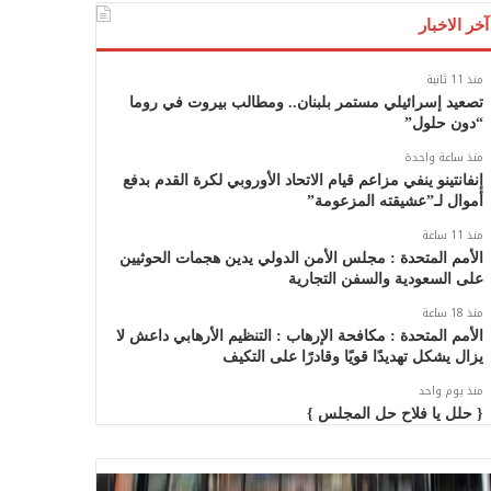
آخر الاخبار
منذ 11 ثانية
تصعيد إسرائيلي مستمر بلبنان.. ومطالب بيروت في روما
“دون حلول”
منذ ساعة واحدة
إنفانتينو ينفي مزاعم قيام الاتحاد الأوروبي لكرة القدم بدفع
أموال لـ”عشيقته المزعومة”
منذ 11 ساعة
الأمم المتحدة : مجلس الأمن الدولي يدين هجمات الحوثيين
على السعودية والسفن التجارية
منذ 18 ساعة
الأمم المتحدة : مكافحة الإرهاب : التنظيم الأرهابي داعش لا
يزال يشكل تهديدًا قويًا وقادرًا على التكيف
منذ يوم واحد
{ حلل يا فلاح حل المجلس }