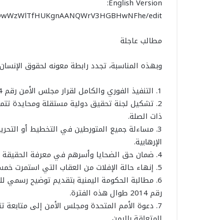
English Version:
/1rFOwWzWlTfHUKgnAANQWrV3HGBHwNFhe/edit
مطالب عاجلة
وبهذه المناسبة، تجدد رابطة معونه لحقوق الإنسان
1. التنفيذ الفوري والكامل لقرار مجلس الأمن رقم 2014 (2011).
2. تشكيل لجنة تحقيق دولية مستقلة ومحايدة تتمت
ذات الصلة.
3. مساءلة جميع المتورطين في التخطيط أو التحريض
الإرهابية.
4. ضمان حق الضحايا وأسرهم في معرفة الحقيقة والحصول على العدالة وجبر الضرر.
5. إنهاء حالة الإفلات من العقاب التي استمرت خمسة عشر عاماً.
6. مطالبة الحكومة اليمنية بتقديم توضيح رسمي ل
رقم 2014 طوال هذه الفترة.
7. دعوة الأمم المتحدة ومجلس الأمن إلى متابعة تن
المتعلقة باليمن.