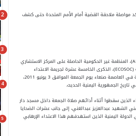
د مواصلة ملاحقة القضية أمام الأمم المتحدة حتى كشف
تحيي رابطة معونه لحقوق الإنسان والهجرة (AMHRI)، المنظمة غير الحكومية الحاصلة على المركز الاستشاري
لدى المجلس الاقتصادي والاجتماعي للأمم المتحدة (ECOSOC)، الذكرى الخامسة عشرة لجريمة الاعتداء
الإرهابي التي استهدفت مسجد دار الرئاسة اليمنية في العاصمة صنعاء يوم الجمعة الموافق 3 يونيو 2011،
ي تاريخ الجمهورية اليمنية الحديث.
ء الذين سقطوا أثناء أدائهم صلاة الجمعة داخل مسجد دار
 الشهيد عبدالعزيز عبدالغني، إلى جانب عشرات الضحايا
الدولة اليمنية الذين استهدفهم هذا الاعتداء الإرهابي