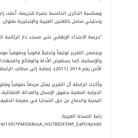
وبمناسبة الذكرى الخامسة عشرة للجريمة، أعلنت را
وتحليلي شامل باللغتين العربية والإنجليزية بعنوان:
“جريمة الاعتداء الإرهابي على مسجد دار الرئاسة اليمنية (3 يوني
ويتضمن التقرير توثيقاً وتحليلاً قانونياً وحقوقياً م
والإنسانية، كما يستعرض الأدلة والوقائع والشهادا
الأمن رقم 2014 (2011)، إضافة إلى مطالب الرابطة بشأن المساءلة والعدالة وإنصاف الضحايا.
وأكدت الرابطة أن التقرير يمثل مرجعاً حقوقياً وقانون
الدولية المعنية بحقوق الإنسان والعدالة الانتقالي
اليمنية والدفاع عن حق الضحايا في معرفة الحقيقة
رابط النسخة العربية:
t/d/1V0i7PMSI6RosA_HSl7BIDF3Wf_EaPO4J/edit