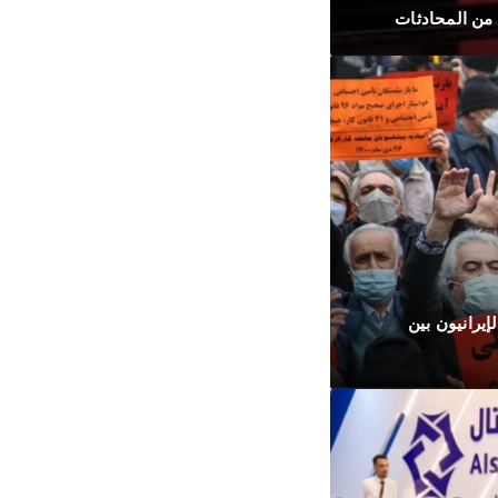
د من المحادثات
إيرانيون بين