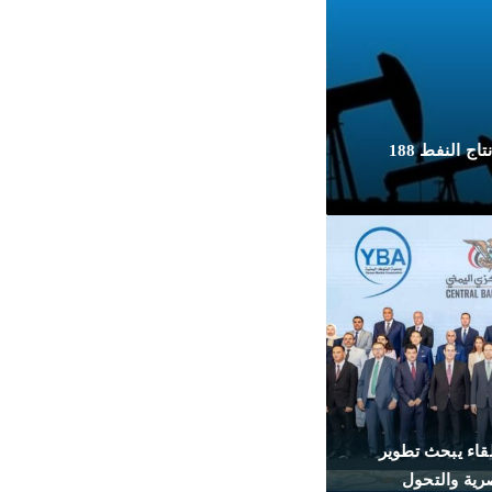
“أوبك بلس ” يتفق على زيادة إنتاج النفط 188
قاء يبحث تطوير
صرية والتحول