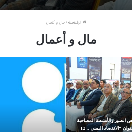
الرئيسية
/
مال و أعمال
مال و أعمال
“
أ
و
ب
ك
ب
ل
س
”
ي
رض الصور والأنشطة المصاحبة
ت
ف
للمؤتمر الصحفي بعنوان “الاقتصاد اليمني .. 12