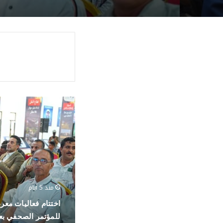
ا
خ
ت
ت
ا
م
ف
ع
ا
منذ 5 أيام
ل
اختتام فعاليات مع
ي
ا