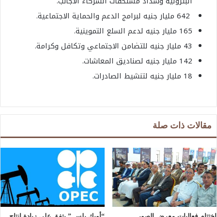
البترولية وسداد مستحقات الشركاء الأجانب.
642 مليار جنيه لبرامج الدعم والحماية الاجتماعية.
165 مليار جنيه لدعم السلع التموينية.
43 مليار جنيه للتضامن الاجتماعي وتكافل وكرامة.
142 مليار جنيه لصناديق المعاشات.
18 مليار جنيه لتنشيط الصادرات.
مقالات ذات صلة
اختتام فعاليات معرض الصور
“أوبك بلس ” يتفق على زيادة إنتاج