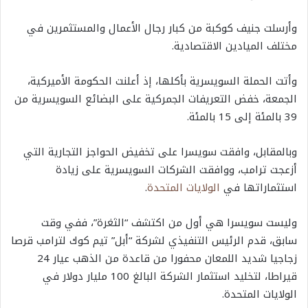
وأرسلت جنيف كوكبة من كبار رجال الأعمال والمستثمرين في
مختلف الميادين الاقتصادية.
وأتت الحملة السويسرية بأكلها، إذ أعلنت الحكومة الأميركية،
الجمعة، خفض التعريفات الجمركية على البضائع السويسرية من
39 بالمئة إلى 15 بالمئة.
وبالمقابل، وافقت سويسرا على تخفيض الحواجز التجارية التي
أزعجت ترامب، ووافقت الشركات السويسرية على زيادة
استثماراتها في
الولايات المتحدة
.
وليست سويسرا هي أول من اكتشف “الثغرة”، ففي وقت
سابق، قدم الرئيس التنفيذي لشركة “أبل” تيم كوك لترامب قرصا
زجاجيا شديد اللمعان محفورا من قاعدة من الذهب عيار 24
قيراطا، لتخليد استثمار الشركة البالغ 100 مليار دولار في
الولايات المتحدة.