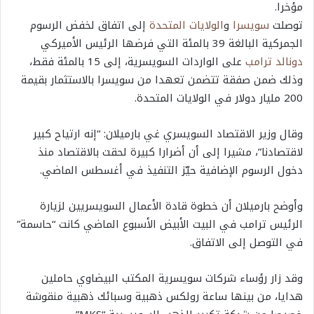
مؤخرا.
توصلت
سويسرا
و
الولايات المتحدة
إلى اتفاق لخفض الرسوم
الجمركية البالغة 39 بالمئة التي فرضها الرئيس الأميركي
دونالد ترامب
على الواردات السويسرية، إلى 15 بالمئة فقط،
وذلك ضمن صفقة تتضمن تعهدا من سويسرا بالاستثمار بقيمة
200 مليار دولار في الولايات المتحدة.
وقال وزير الاقتصاد السويسري غي بارميلان: “إنه ارتياح كبير
لاقتصادنا”، مشيرا إلى أن أضرارا كبيرة لحقت بالاقتصاد منذ
دخول الرسوم الإضافية حيّز التنفيذ في أغسطس الماضي.
وأوضح بارميلان أن خطوة قادة الأعمال السويسريين لزيارة
الرئيس ترامب في البيت الأبيض الأسبوع الماضي كانت “حاسمة”
في التوصل إلى الاتفاق.
وقد زار رؤساء شركات سويسرية المكتب البيضاوي حاملين
هدايا، من بينها ساعة رولكس ذهبية وسبائك ذهبية منقوشة