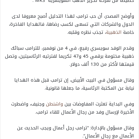
خصيصا من شركة تكرير الذهب السويسرية “MKS”.
وأوضح المصدر، أن حب ترامب لهذا التدليل أصبح معروفا لدى
الدول والشركات التي تسعى لكسب رضاها، فالهدايا الفاخرة،
خاصة
الذهبية
، تجذب نظره وقلبه.
وقدم الوفد سويسري رفيع، في 4 من نوفمبر، للترامب سبائك
ذهبية مختومة برقمي 45 و47 تكريما لفترتيه الرئاسيتين، وتصل
قيمتها لأكثر من 130 ألف دولار.
وقال مسؤول في البيت الأبيض، إن ترامب قبل هذه الهدايا
نيابة عن المكتبة الرئاسية، ما جعلها قانونية.
وفي البداية تعثرت المفاوضات بين
واشنطن
وجنيف، واضطرت
الأخيرة لإرسال وفد من رجال الأعمال للقاء ترامب.
وقال مسؤول بالإدارة: “ترامب رجل أعمال ويجب الحديث عن
الأعمال مع رجال الأعمال”.