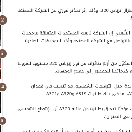
أعلنت الخطوط الجوية اليمنية سلامة طائراتها من طراز إيرباص 320، وذلك إثر تحذير فوري من الشركة المصنعة
لشَّعبي إن الشركة تابعت المستجدات المتعلقة ببرمجيات
، وقام فريقها الفني بالتواصل مع الشركة المصنعة وأخذ التوجيهات الصادرة
وأكد الشعيبي أن أسطول الخطوط الجوية اليمنية المكوّن من أربع طائرات من نوع إيرباص 320 مستوفٍ لشروط
 خدماتها للجمهور إلى جميع الوجهات.
دة، مثل التوهجات الشمسية، قد تتسبب في فقدان
وصرحت الشركة في بيان: “كشف تحليل حادثة وقعت مؤخرًا تتعلق بطائرة من عائلة A320 أن الإشعاع الشمسي
في الطيران”.
يرباص A320 بأنظمة التحكم السلكية، حيث تمر أوامر الطيار عبر أجهزة الكمبيوتر التي