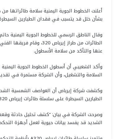
بشأن خلل قد يتسبب في فقدان الطيارين السيطرة.
وقال الناطق الرسمي للخطوط الجوية اليمنية حاتم ا
الطائرات من طراز إيرباص 320
عنها والتأكد من سلامة الأسطول.
السلامة والتشغيل، وأن الشركة مستمرة في تقديم
وكشفت شركة إيرباص أن العواصف الشمسية الشدي
الطيارين السيطرة على سلسلة طائرات إيرباص A320، بما في ذلك طائرات A319 وA320 وA321.
الشديد قد يفسد بيانات حيوية لعمل أجهزة التحكم 
وتتميز سلسلة طائرات إ