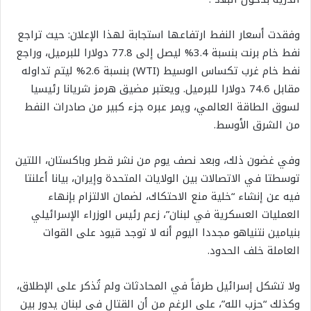
وفقدت أسعار النفط ارتفاعها استجابة لهذا الإعلان: حيث تراجع
نفط خام برنت بنسبة 3.4% ليصل إلى 77.8 دولارا للبرميل، وراجع
نفط خام غرب تكساس الوسيط (WTI) بنسبة 2.6% ليتم تداوله
مقابل 74.6 دولارا للبرميل. ويعتبر مضيق هرمز شريانا رئيسيا
لسوق الطاقة العالمي، ويمر عبره جزء كبير من صادرات النفط
من الشرق الأوسط.
وفي غضون ذلك، وبعد نصف يوم من نشر قطر وباكستان، اللتين
توسطتا في الاتصالات بين الولايات المتحدة وإيران، بيانا أعلنتا
فيه عن إنشاء “خلية منع الاحتكاك، لضمان الالتزام بإنهاء
العمليات العسكرية في لبنان”، زعم رئيس الوزراء الإسرائيلي
بنيامين نتنياهو مجددا اليوم أنه لا توجد قيود على القوات
العاملة خلف الحدود.
ولا تشكل إسرائيل طرفاً في المحادثات ولم تُذكر على الإطلاق،
وكذلك “حزب الله”، على الرغم من أن القتال في لبنان يدور بين