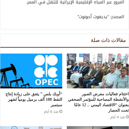
المرور عبر المياه الإقليمية الإيرانية للتنقل في الممر.
المصدر: “يديعوت أحونوت”
مقالات ذات صلة
اختتام فعاليات معرض الصور
“أوبك بلس ” يتفق على زيادة إنتاج
والأنشطة المصاحبة للمؤتمر الصحفي
النفط 188 ألف برميل يومياً لشهر
بعنوان “الاقتصاد اليمني .. 12 عامًا
سبتمبر
تحت الحصار
منذ 6 أيام
منذ 4 أيام