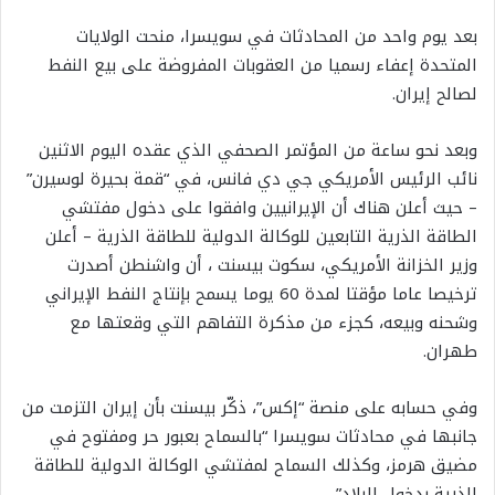
بعد يوم واحد من المحادثات في سويسرا، منحت الولايات
المتحدة إعفاء رسميا من العقوبات المفروضة على بيع النفط
لصالح إيران.
وبعد نحو ساعة من المؤتمر الصحفي الذي عقده اليوم الاثنين
نائب الرئيس الأمريكي جي دي فانس، في “قمة بحيرة لوسيرن”
– حيث أعلن هناك أن الإيرانيين وافقوا على دخول مفتشي
الطاقة الذرية التابعين للوكالة الدولية للطاقة الذرية – أعلن
وزير الخزانة الأمريكي، سكوت بيسنت ، أن واشنطن أصدرت
ترخيصا عاما مؤقتا لمدة 60 يوما يسمح بإنتاج النفط الإيراني
وشحنه وبيعه، كجزء من مذكرة التفاهم التي وقعتها مع
طهران.
وفي حسابه على منصة “إكس”، ذكّر بيسنت بأن إيران التزمت من
جانبها في محادثات سويسرا “بالسماح بعبور حر ومفتوح في
مضيق هرمز، وكذلك السماح لمفتشي الوكالة الدولية للطاقة
الذرية بدخول البلاد”.