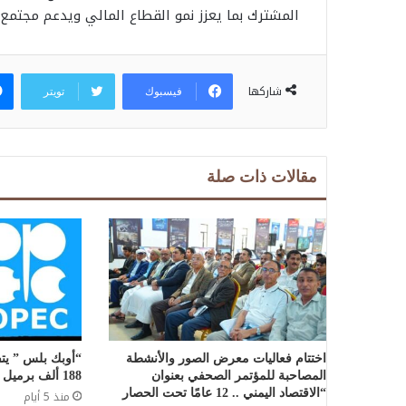
المشترك بما يعزز نمو القطاع المالي ويدعم مجتمع 
شاركها
فيسبوك
تويتر
مقالات ذات صلة
اختتام فعاليات معرض الصور والأنشطة
“أوبك بلس ” يتف
المصاحبة للمؤتمر الصحفي بعنوان
188 ألف برميل يومياً لشهر سبتمبر
“الاقتصاد اليمني .. 12 عامًا تحت الحصار
منذ 5 أيام