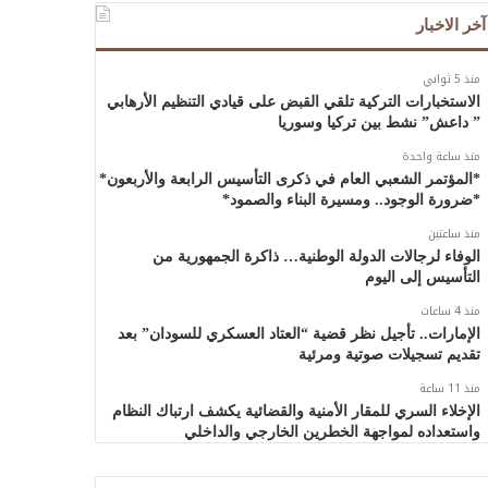
آخر الاخبار
منذ 5 ثواني
الاستخبارات التركية تلقي القبض على قيادي التنظيم الأرهابي
” داعش” نشط بين تركيا وسوريا
منذ ساعة واحدة
*المؤتمر الشعبي العام في ذكرى التأسيس الرابعة والأربعون*
*ضرورة الوجود.. ومسيرة البناء والصمود*
منذ ساعتين
الوفاء لرجالات الدولة الوطنية… ذاكرة الجمهورية من
التأسيس إلى اليوم
منذ 4 ساعات
الإمارات.. تأجيل نظر قضية “العتاد العسكري للسودان” بعد
تقديم تسجيلات صوتية ومرئية
منذ 11 ساعة
الإخلاء السري للمقار الأمنية والقضائية يكشف ارتباك النظام
واستعداده لمواجهة الخطرين الخارجي والداخلي