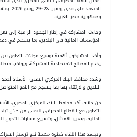
أعمال اللقاء المصرفي اليمني المصري الذي استضا
المنعقد ع
وجمهورية مصر العربية.
وجاءت المشاركة في إطار الجهود الرامية إلى تعزيز
المؤسسات المالية في البلدين، بما يسهم في دعم حر
وأكد المشاركون أهمية توسيع مجالات التعاون بين ال
يخدم المصالح الاقتصادية المشتركة، ويواكب متطلب
وشدد محافظ البنك المركزي اليمني، الأستاذ أحمد 
البلدين والارتقاء بها بما ينسجم مع النمو المتواصل
من جانبه، أكد محافظ البنك المركزي المصري، الأست
التعاون مع القطاع المصرفي اليمني من خلال تبادل ال
المالية، وتعزيز الامتثال، وتسريع مسارات التحول ال
ويجسد هذا اللقاء خطوة مهمة نحو ترسيخ الشراكة 